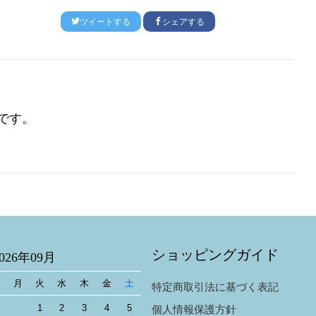
ツイートする
シェアする
です。
ショッピングガイド
2026年09月
日
月
火
水
木
金
土
特定商取引法に基づく表記
1
2
3
4
5
個人情報保護方針