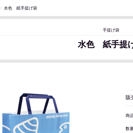
水色 紙手提げ袋
手提げ袋
水色 紙手提
販
商
数