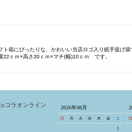
フト箱にぴったりな、かわいい当店ロゴ入り紙手提げ袋
22ｃｍ×高さ20ｃｍ×マチ(幅)10ｃｍ です。
ョコラオンライン
2026年08月
日
月
火
水
木
金
土
1