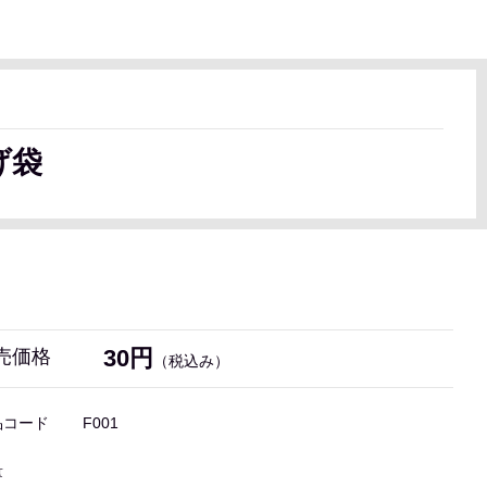
げ袋
30円
売価格
（税込み）
品コード
F001
量