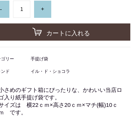
-
+
カートに入れる
テゴリー
手提げ袋
ランド
イル・ド・ショコラ
小さめのギフト箱にぴったりな、かわいい当店ロ
ゴ入り紙手提げ袋です。
サイズは 横22ｃｍ×高さ20ｃｍ×マチ(幅)10ｃ
ｍ です。